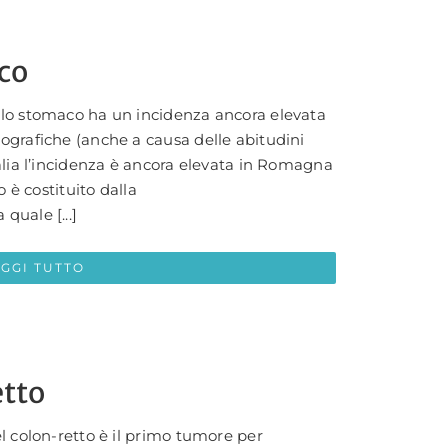
co
llo stomaco ha un incidenza ancora elevata
ografiche (anche a causa delle abitudini
alia l’incidenza è ancora elevata in Romagna
o è costituito dalla
quale [...]
EGGI TUTTO
etto
l colon-retto è il primo tumore per