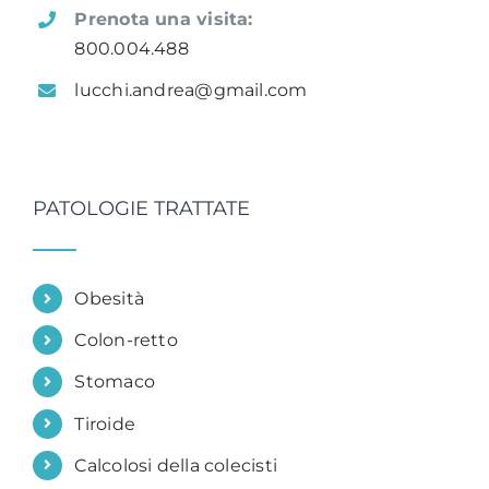
Prenota una visita:
800.004.488
lucchi.andrea@gmail.com
PATOLOGIE TRATTATE
Obesità
Colon-retto
Stomaco
Tiroide
Calcolosi della colecisti