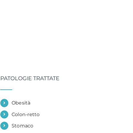
PATOLOGIE TRATTATE
Obesità
Colon-retto
Stomaco